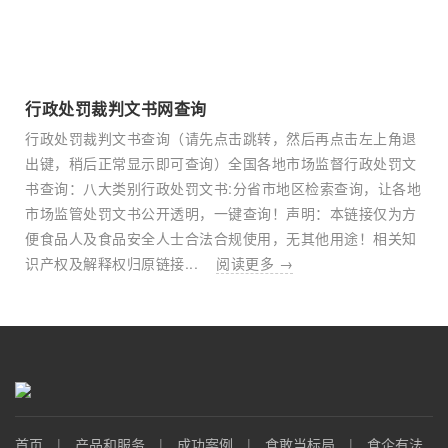
行政处罚裁判文书网查询
行政处罚裁判文书查询（请先点击跳转，然后再点击左上角退
出键，稍后正常显示即可查询）全国各地市场监督行政处罚文
书查询：八大类别行政处罚文书:分省市地区检索查询，让各地
市场监管处罚文书公开透明，一键查询！声明：本链接仅为方
便食品人及食品安全人士合法合规使用，无其他用途！相关知
识产权及解释权归原链接...
阅读更多 →
首页
|
产品和服务
|
成功案例
|
食敢当标局
|
食企有法