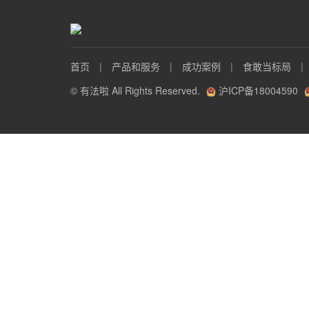
首页
|
产品和服务
|
成功案例
|
食敢当标局
|
© 有法啦 All Rights Reserved.
沪ICP备18004590