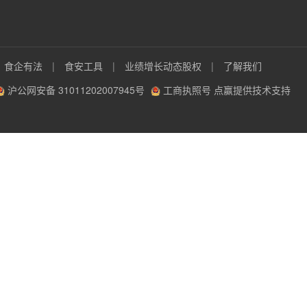
食企有法
|
食安工具
|
业绩增长动态股权
|
了解我们
沪公网安备 31011202007945号
工商执照号
点赢提供技术支持